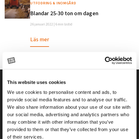
UTFODRING & INOMGÅRD
Blandar 25-30 ton om dagen
26 januari 2022 | 6 min lästid
Läs mer
This website uses cookies
We use cookies to personalise content and ads, to
provide social media features and to analyse our traffic.
We also share information about your use of our site with
our social media, advertising and analytics partners who
may combine it with other information that you’ve
Alla priser på tillbehör och tillval gäller vid köp av ny maskin. Priserna
provided to them or that they’ve collected from your use
gäller inte vid köp av enskild produkt, till exempel
of their services.