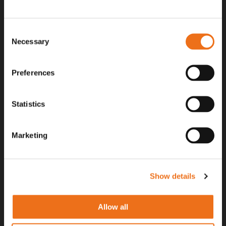
reservdel. Kontakta din lokala återförsäljare för aktuella priser.
Consent
Surgatan 12, 602 28
Necessary
Selection
Norrköping, Sweden
+46 (0)11 – 19 70 40
Preferences
marknad@nordfarm.se
Statistics
Marketing
UTFORSKA
OM OSS
Show details
Entreprenad
Om Nordfarm
Allow all
Lantbruk
Lediga jobb