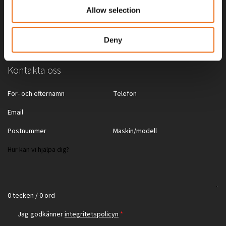
Skog & landskapsvård
Återförsäljare
Allow selection
Slirskydd
Deny
Kontakta oss
0 tecken / 0 ord
Jag godkänner
integritetspolicyn
*