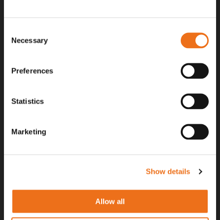
reservdel. Kontakta din lokala återförsäljare för aktuella priser.
Consent
Surgatan 12, 602 28
Necessary
Selection
Norrköping, Sweden
+46 (0)11 – 19 70 40
Preferences
marknad@nordfarm.se
Statistics
Marketing
UTFORSKA
OM OSS
Show details
Entreprenad
Om Nordfarm
Allow all
Lantbruk
Lediga jobb