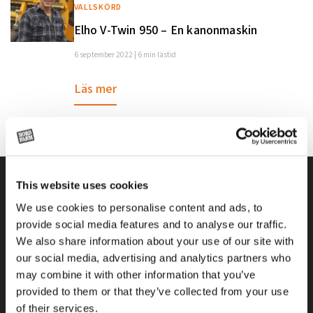
VALLSKÖRD
Elho V-Twin 950 – En kanonmaskin
6 september 2022 | 6 min lästid
Läs mer
This website uses cookies
We use cookies to personalise content and ads, to
provide social media features and to analyse our traffic.
We also share information about your use of our site with
our social media, advertising and analytics partners who
may combine it with other information that you’ve
Alla priser på tillbehör och tillval gäller vid köp av ny maskin. Priserna
provided to them or that they’ve collected from your use
gäller inte vid köp av enskild produkt, till exempel
of their services.