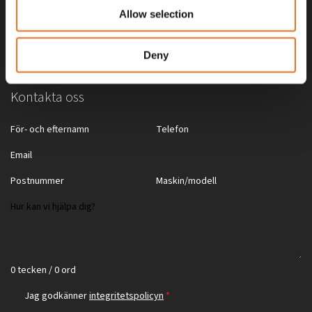
Skog & landskapsvård
Återförsäljare
Allow selection
Slirskydd
Deny
Kontakta oss
0 tecken / 0 ord
Jag godkänner
integritetspolicyn
*