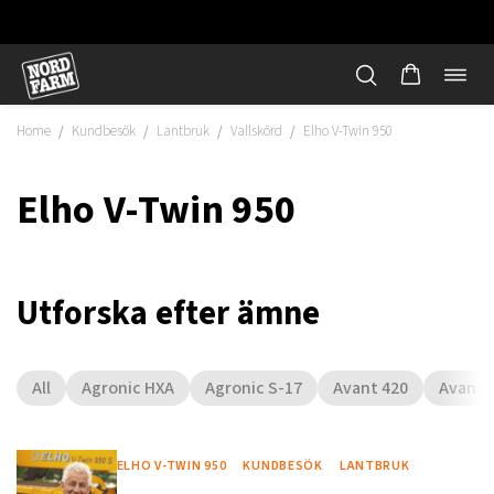
Öppn
Hoppa
navi
till
Home
Kundbesök
Lantbruk
Vallskörd
Elho V-Twin 950
/
/
/
/
innehåll
Elho V-Twin 950
Utforska efter ämne
All
Agronic HXA
Agronic S-17
Avant 420
Avant 
"
ELHO V-TWIN 950
KUNDBESÖK
LANTBRUK