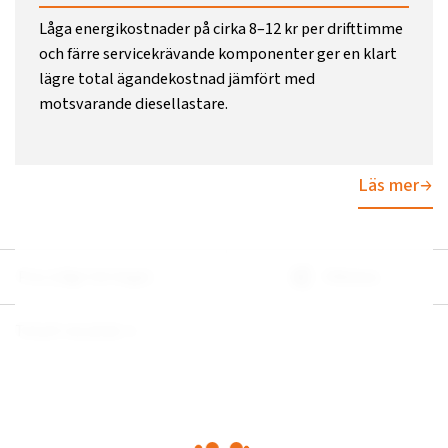
Låga energikostnader på cirka 8–12 kr per drifttimme
och färre servicekrävande komponenter ger en klart
lägre total ägandekostnad jämfört med
motsvarande diesellastare.
Läs mer
Pris (Lågt till högt)
Filtrera
Totalt resultat:
1