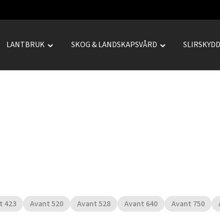
LANTBRUK
SKOG & LANDSKAPSVÅRD
SLIRSKYD
le
Toggle
Toggle
REPRENAD"
"LANTBRUK"
"SKOG
u
menu
&
LANDSKAPSVÅRD
menu
t 423
Avant 520
Avant 528
Avant 640
Avant 750