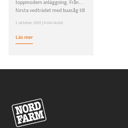
toppmodern anläggning. Från
första vedträdet med buasåg till
dagens toppmoderna maskinpark
1 oktober 2025 | 6 min lästid
Läs mer