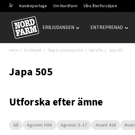
ÅF
Kundreportage
Om Nordfarm
Våra återförsäljare
ERBJUDANDEN
ENTREPRENAD
Hoppa
Toggle
Togg
till
"ERBJUDANDEN"
"ENT
innehåll
menu
men
Home
Kundbesök
Skog & Landskapsvård
Ved & flis
Japa 505
/
/
/
/
Japa 505
Utforska efter ämne
All
Agronic HXA
Agronic S-17
Avant 420
Avan