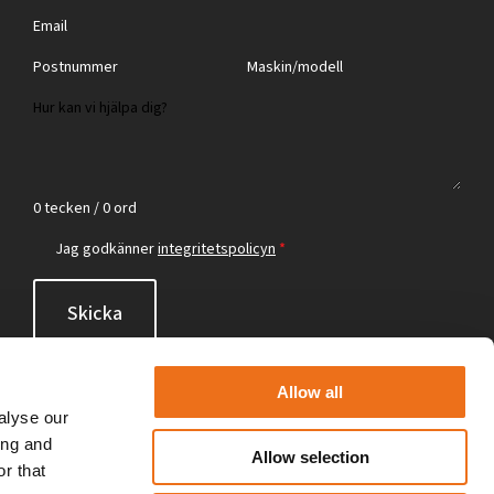
0 tecken / 0 ord
Jag godkänner
integritetspolicyn
*
Skicka
Allow all
alyse our
ing and
Allow selection
r that