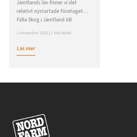
Jämtlands län finner vi det
relativt nystartade företaget
Fälla Skog i Jämtland AB
1 november 2023 | 1 min lästid
Läs mer