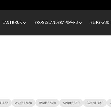
LANTBRUK
SKOG & LANDSKAPSVÅRD
SLIRSKYDD
le
Toggle
Toggle
REPRENAD"
"LANTBRUK"
"SKOG
menu
&
LANDSKAPSVÅRD
menu
t 423
Avant 520
Avant 528
Avant 640
Avant 750