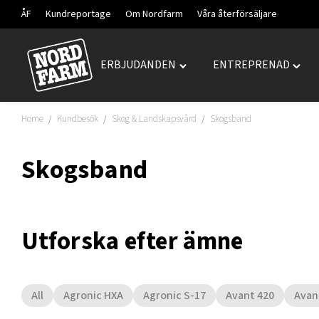
ÅF
Kundreportage
Om Nordfarm
Våra återförsäljare
ERBJUDANDEN
ENTREPRENAD
Hoppa
Toggle
Togg
till
"ERBJUDANDEN"
"ENT
innehåll
menu
menu
Home
Kundbesök
Skog & Landskapsvård
Skogsband
/
/
/
Skogsband
Utforska efter ämne
All
Agronic HXA
Agronic S-17
Avant 420
Avan