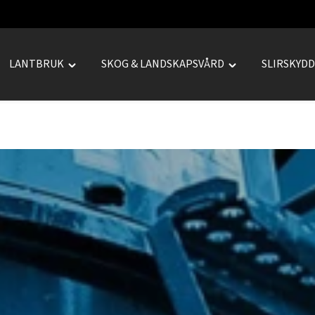
LANTBRUK
SKOG & LANDSKAPSVÅRD
SLIRSKYD
le
Toggle
Toggle
REPRENAD"
"LANTBRUK"
"SKOG
u
menu
&
LANDSKAPSVÅRD
menu