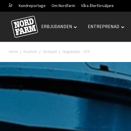
ÅF
Kundreportage
Om Nordfarm
Våra återförsäljare
ERBJUDANDEN
ENTREPRENAD
Hoppa
Toggle
Togg
till
"ERBJUDANDEN"
"ENT
innehåll
menu
men
Home
Maskiner
Slirskydd
Skogskedjor - OFA
/
/
/