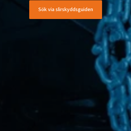
Sök via slirskyddsguiden