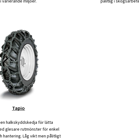
i varierande miljöer.
pålitlig i skogsarbete
Tapio
 en halkskyddskedja för lätta
d glesare rutmönster för enkel
 hantering. Låg vikt men pålitligt