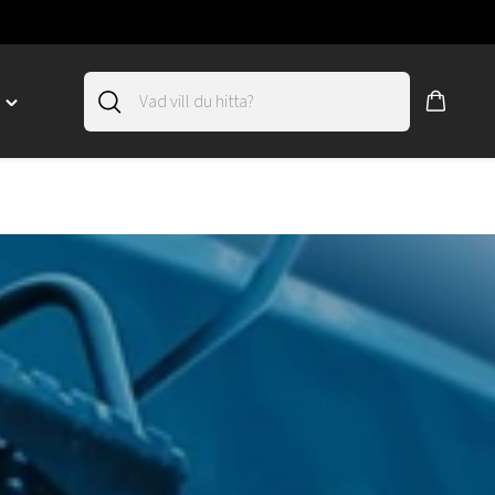
D
Toggle
"SLIRSKYDD"
menu
"