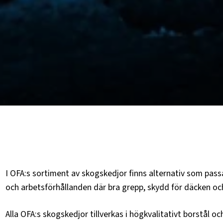
I OFA:s sortiment av skogskedjor finns alternativ som pas
och arbetsförhållanden där bra grepp, skydd för däcken och
Alla OFA:s skogskedjor tillverkas i högkvalitativt borstål o