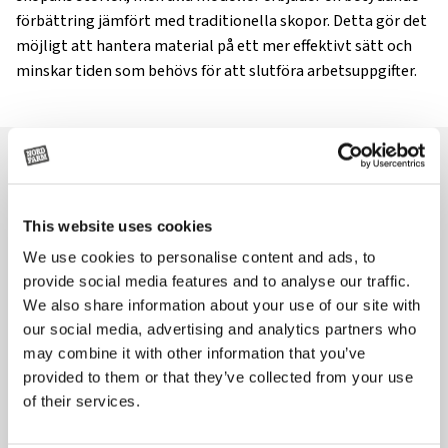
förbättring jämfört med traditionella skopor. Detta gör det
möjligt att hantera material på ett mer effektivt sätt och
minskar tiden som behövs för att slutföra arbetsuppgifter.
EN SKOPA FÖR JUST DITT BEHOV
This website uses cookies
We use cookies to personalise content and ads, to
Prodig Attachments erbjuder högtippande skopor i en
provide social media features and to analyse our traffic.
rad olika storlekar, från 2,2 m³ upp till 8 m³, i fyra olika
We also share information about your use of our site with
bredder. Denna variation gör det möjligt att välja en
our social media, advertising and analytics partners who
skopa som passar just dina specifika behov och
may combine it with other information that you’ve
arbetsförhållanden.
provided to them or that they’ve collected from your use
of their services.
Mindre skopor är idealiska för mindre maskiner och
arbetsplatser med begränsat utrymme, medan de större