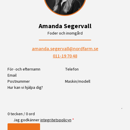
Amanda Segervall
Foder och inomgård
amanda.segervall@nordfarm.se
011-19 70 48
0 tecken / 0 ord
Jag godkänner
integritetspolicyn
*