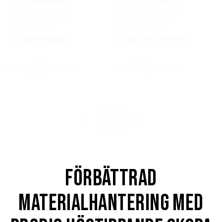
Vikt: Info kommer
Vikt: 1110 - 1815 kg
Volym: 4,3 - 8 m³
Volym: 2,4 - 5,5 m³
Bredd: 3,2 m
Bredd: 275 m
Djup: Info kommer
Djup: 1400 - 1900 mm
129 300
kr
139 900
kr
Från:
Från:
(ex. moms)
(ex. moms)
1
Förbättrad
materialhantering med