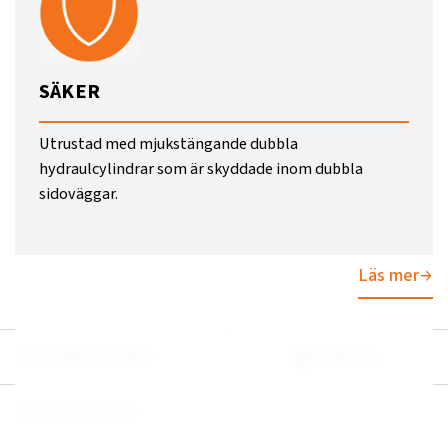
SÄKER
Utrustad med mjukstängande dubbla
hydraulcylindrar som är skyddade inom dubbla
sidoväggar.
Läs mer
Pris (Lågt till högt)
Filtrera
Totalt resultat:
4