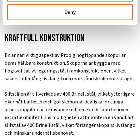
att förhindra spill på lastarens fäste, vilket minskar
risken för olyckor och underhållsbehov.
Deny
Kraftfull konstruktion
En annan viktig aspekt av Prodig högtippande skopor är
deras hållbara konstruktion. Skoporna är byggda med
högkvalitativt legeringsstål i ramkonstruktionen, vilket
säkerställer lång livslängd och motståndskraft mot slitage.
Slitstålen är tillverkade av 400 Brinell stål, vilket ytterligare
ökar hållbarheten och gör skoporna idealiska för tunga
arbetsuppgifter och krävande miljöer. För de som behöver
extra flexibilitet finns möjligheten att montera en vändbart
slitstål av 400 Brinell stål, vilket förlänger skopans livslängd
och minskar underhållsbehovet.