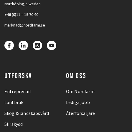
Norrköping, Sweden
+46 (0)11 – 19 70 40
marknad@nordfarm.se
UTFORSKA
OM OSS
Entreprenad
Om Nordfarm
Lantbruk
Lediga jobb
Skog & landskapsvård
Återförsäljare
Slirskydd