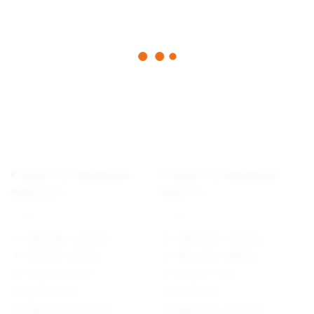
Prodig Hi-Tip högtippande
Prodig Hi-Tip högtippande
skopa 2,5 m
skopa 3 m
HTB0001
HTB0003
Höjd: 890 - 1700 mm
Höjd: 1415 - 1700 mm
Vikt: 645 - 1650 kg
Vikt: 1440 - 1980 kg
Volym: 2,2 - 5 m³
Volym: 3 - 4 m³
Bredd: 2,5 m
Bredd: 3 m
Djup: 1160 - 1900 mm
Djup: 1730 - 1900 mm