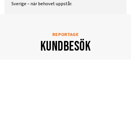
Sverige – när behovet uppstår.
REPORTAGE
kundbesök
Kundbesök
Terri och
OFA i
samarbete