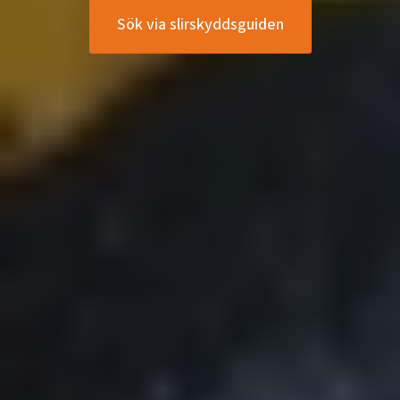
Sök via slirskyddsguiden