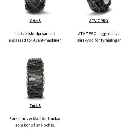
Grip 5
ATV 7 PRO
Lättviktskedja särskilt
ATV 7 PRO - aggressiva
anpassad för Avant-maskiner.
slirskydd för fyrhjulingar
Fork 5
Fork är utvecklad för truckar
som kör på snö och is.