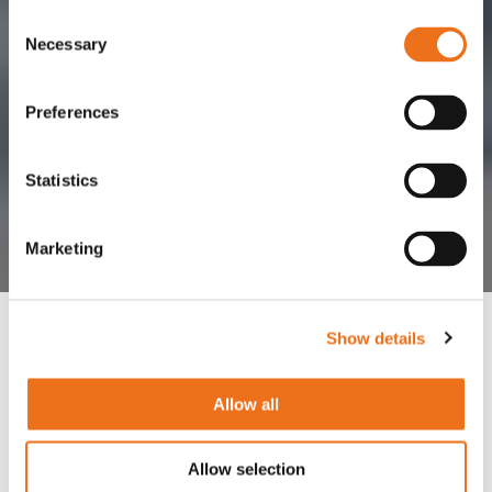
Consent
Necessary
Selection
Preferences
Statistics
Marketing
Show details
Allow all
I OFA:s sortiment av lättviktskedjor finns smidiga kedjor för
Allow selection
fyrhjulingar, truckar och mindre maskiner. Kedjorna är