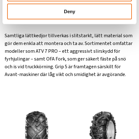
utvecklade för att ge säkert grepp och stabil gång på hårda
Deny
underlag – utan att kompromissa med komfort eller
hanterbarhet.
Samtliga lättkedjor tillverkas i slitstarkt, lätt material som
gör dem enkla att montera och ta av. Sortimentet omfattar
modeller som ATV 7 PRO – ett aggressivt slirskydd för
fyrhjulingar – samt OFA Fork, som ger säkert fäste på snö
och is vid truckkörning. Grip 5 är framtagen särskilt för
Avant-maskiner där låg vikt och smidighet är avgörande.