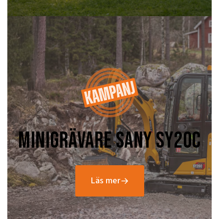
Minigrävare Sany Sy20C
Läs mer