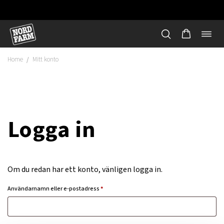
Öppn
Hoppa
navi
till
Home
Mitt konto
/
innehåll
Logga in
Om du redan har ett konto, vänligen logga in.
Obligatoriskt
Användarnamn eller e-postadress
*
"