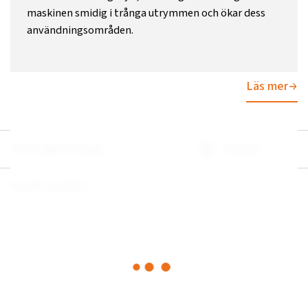
maskinen smidig i trånga utrymmen och ökar dess
användningsområden.
Läs mer
Pris (Lågt till högt)
Filtrera
Totalt resultat:
1