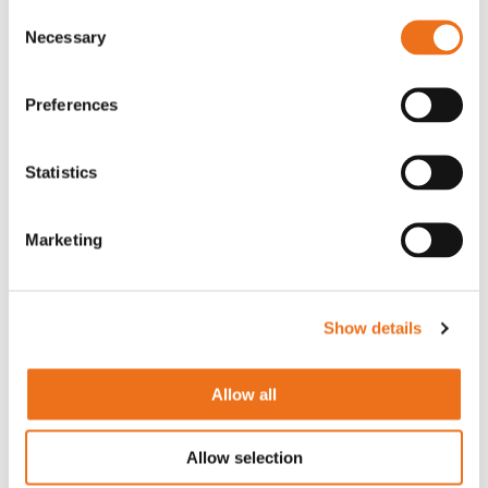
Consent
Necessary
Selection
Preferences
Statistics
Marketing
italiensk
Show details
tradition
sedan 1979
Allow all
Läs mer
Allow selection