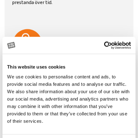
prestanda över tid.
This website uses cookies
ENKEL MANÖVRERING
We use cookies to personalise content and ads, to
provide social media features and to analyse our traffic.
We also share information about your use of our site with
Från enkel mekanik till avancerade joysticksystem –
our social media, advertising and analytics partners who
styrningen anpassas efter behov och ger god
may combine it with other information that you’ve
kontroll, ökad komfort och hög effektivitet vid daglig
provided to them or that they’ve collected from your use
drift.
of their services.