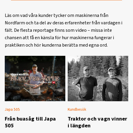
Läs om vad våra kunder tycker om maskinerna från
Nordfarm och ta del av deras erfarenheter från vardagen i
fält. De flesta reportage finns som video – missa inte
chansen att få en känsla för hur maskinerna fungerar i
praktiken och hör kunderna berätta med egna ord.
Japa 505
Kundbesök
J
Från buasåg till Japa
Traktor och vagn vinner
505
i längden