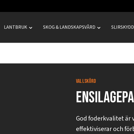
LANTBRUK
SKOG & LANDSKAPSVÅRD
SLIRSKYD
le
Toggle
Toggle
REPRENAD"
"LANTBRUK"
"SKOG
u
menu
&
LANDSKAPSVÅRD
menu
Vallskörd
Ensilagep
God foderkvalitet är
effektiviserar och för