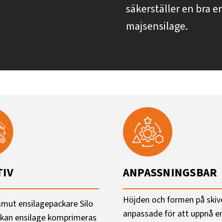
säkerställer en bra e
majsensilage.
TIV
ANPASSNINGSBAR
Höjden och formen på skiv
ut ensilagepackare Silo
anpassade för att uppnå e
kan ensilage komprimeras