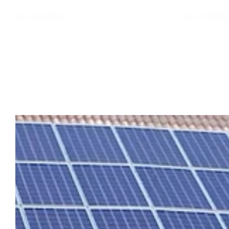
133 400
kr
177 500
Från:
Från:
(ex. moms)