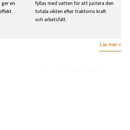
t ger en
fyllas med vatten för att justera den
ffekt.
totala vikten efter traktorns kraft
och arbetsfält.
Läs mer
Rensa
Pris (Lågt till högt)