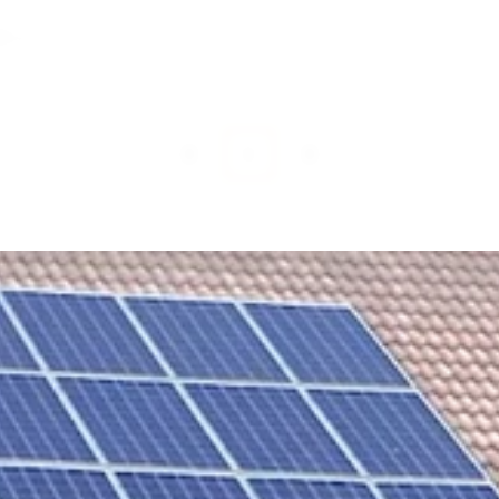
kr
(ex. moms)
1