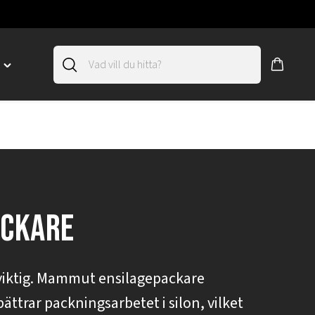
D
Toggle
"SLIRSKYDD"
menu
"
ackare
 viktig. Mammut ensilagepackare
bättrar packningsarbetet i silon, vilket