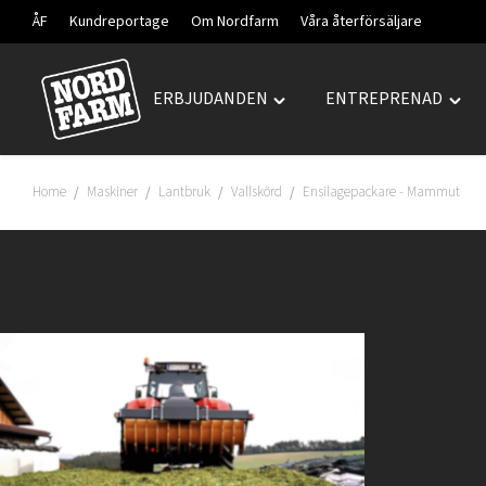
ÅF
Kundreportage
Om Nordfarm
Våra återförsäljare
ERBJUDANDEN
ENTREPRENAD
Hoppa
Toggle
Togg
till
"ERBJUDANDEN"
"ENT
innehåll
menu
men
Home
Maskiner
Lantbruk
Vallskörd
Ensilagepackare - Mammut
/
/
/
/