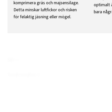
komprimera gräs och majsensilage.
optimalt 
Detta minskar luftfickor och risken
bara några
för felaktig jäsning eller mögel.
Sök
Totalt resultat:
2