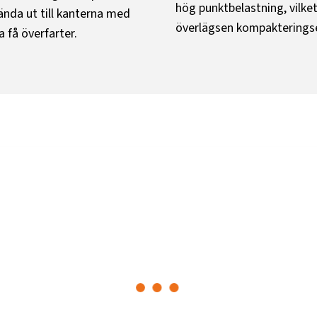
hög punktbelastning, vilke
ända ut till kanterna med
överlägsen kompakteringse
 få överfarter.