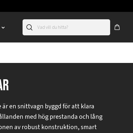
D
Toggle
"SLIRSKYDD"
menu
"
ar
är en snittvagn byggd för att klara
hållanden med hög prestanda och lång
onen av robust konstruktion, smart