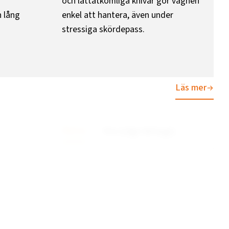
och lättåtkomliga knivar gör vagnen
h lång
enkel att hantera, även under
stressiga skördepass.
Läs mer
Rensa
Pris (Lågt till högt)