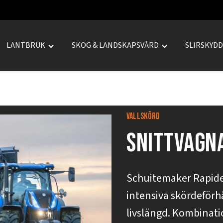
LANTBRUK
SKOG & LANDSKAPSVÅRD
SLIRSKYD
le
Toggle
Toggle
REPRENAD"
"LANTBRUK"
"SKOG
u
menu
&
LANDSKAPSVÅRD
menu
Vallskörd
Snittvagn
Schuitemaker Rapide 
intensiva skördeför
livslängd. Kombinati