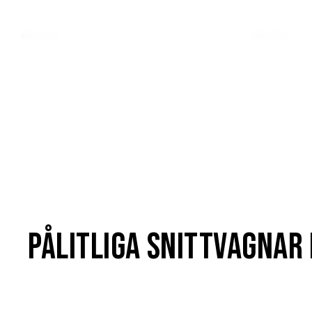
0
kr
0
kr
Från:
Från:
(ex. moms)
(ex
Pålitliga snittvagnar