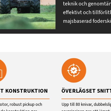
teknik och genomtänk
effektivt och tillförl
majsbaserad fodersk
T KONSTRUKTION
ÖVERLÄGSET SNIT
rotor, robust pickup och
Upp till 80 knivar, dubbelsl