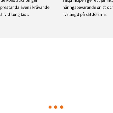
nde konstruktion ger
saxprincipen ger ett jämnt,
r prestanda även i krävande
näringsbevarande snitt oc
h vid tung last.
livslängd på slitdelarna.