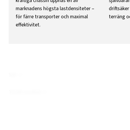
kraftiga chassin uppnås en av
självbära
marknadens högsta lastdensiteter –
driftsäke
för färre transporter och maximal
terräng oc
effektivitet.
Sök
Totalt resultat:
3