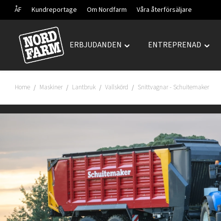
ÅF
Kundreportage
Om Nordfarm
Våra återförsäljare
ERBJUDANDEN
ENTREPRENAD
Hoppa
Toggle
Togg
till
"ERBJUDANDEN"
"ENT
innehåll
menu
men
Home
Maskiner
Lantbruk
Vallskörd
Snittvagnar - Schuitemaker
/
/
/
/