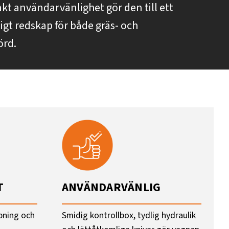
t användarvänlighet gör den till ett
itligt redskap för både gräs- och
örd.
T
ANVÄNDARVÄNLIG
ipning och
Smidig kontrollbox, tydlig hydraulik