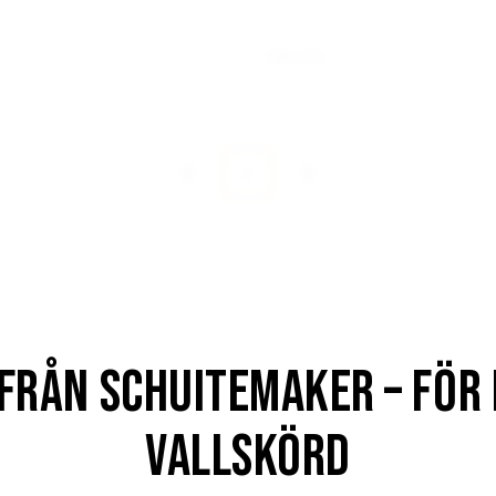
0
kr
Från:
. moms)
(ex. moms)
1
 från Schuitemaker – för
vallskörd