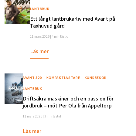
LANTBRUK
Ett långt lantbrukarliv med Avant på
Taxhuvud gård
11 mars 2026 | 4 min lästid
Läs mer
AVANT 520
KOMPAKTLASTARE
KUNDBESÖK
LANTBRUK
Driftsäkra maskiner och en passion för
jordbruk – möt Per Ola från Appeltorp
11 mars 2026 | 3 min lästid
Läs mer