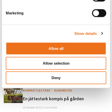
Marketing
AVANT 423
AVANT 760I
ENTREPRENAD & GRÖNYTA
KOMPAKTLASTARE
KUNDBESÖK
Show details
Företaget som hajat grejen med Avant
5 mars 2026 | 5 min lästid
Allow all
Läs mer
Allow selection
Deny
AVANT E5
ENTREPRENAD & GRÖNYTA
KOMPAKTLASTARE
KUNDBESÖK
En jättestark kompis på gården
20 oktober 2025 | 5 min lästid