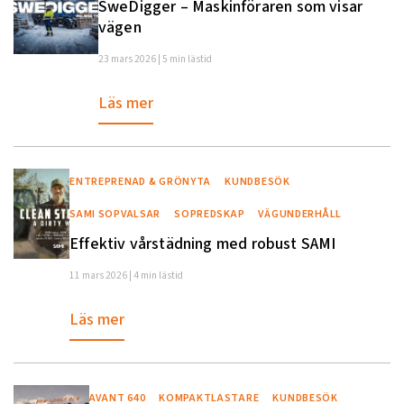
SweDigger – Maskinföraren som visar
vägen
23 mars 2026 | 5 min lästid
Läs mer
ENTREPRENAD & GRÖNYTA
KUNDBESÖK
SAMI SOPVALSAR
SOPREDSKAP
VÄGUNDERHÅLL
Effektiv vårstädning med robust SAMI
11 mars 2026 | 4 min lästid
Läs mer
AVANT 640
KOMPAKTLASTARE
KUNDBESÖK