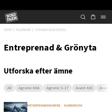
Öppn
Hoppa
navi
till
Home
Kundbesök
Entreprenad & Grönyta
/
/
innehåll
Entreprenad & Grönyta
Utforska efter ämne
All
Agronic HXA
Agronic S-17
Avant 420
Avant 
"
ENTREPRENADDUMPER
KUNDBESÖK