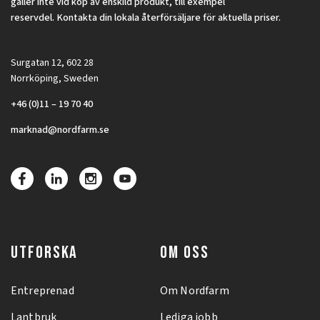
gäller inte vid köp av enskild produkt, till exempel
reservdel. Kontakta din lokala återförsäljare för aktuella priser.
Surgatan 12, 602 28
Norrköping, Sweden
+46 (0)11 – 19 70 40
marknad@nordfarm.se
UTFORSKA
OM OSS
Entreprenad
Om Nordfarm
Lantbruk
Lediga jobb