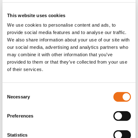
Läs mer
This website uses cookies
We use cookies to personalise content and ads, to
AVANT 528
KOMPAKTLASTARE
KUNDBESÖK
provide social media features and to analyse our traffic.
We also share information about your use of our site with
Den cirkulära lilla gården – del 2 Danyel
our social media, advertising and analytics partners who
Couet
may combine it with other information that you’ve
10 mars 2026 | 1 min lästid
provided to them or that they’ve collected from your use
of their services.
Läs mer
Consent
Necessary
Selection
AVANT E6
KOMPAKTLASTARE
KUNDBESÖK
Avant i återvinningsindustrin
Preferences
5 mars 2026 | 5 min lästid
Statistics
Läs mer