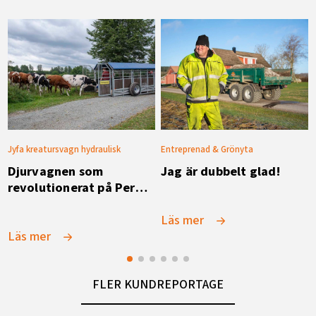
Jyfa kreatursvagn hydraulisk
Entreprenad & Grönyta
Djurvagnen som
Jag är dubbelt glad!
revolutionerat på Per
Hellströms gård
Läs mer
Läs mer
FLER KUNDREPORTAGE