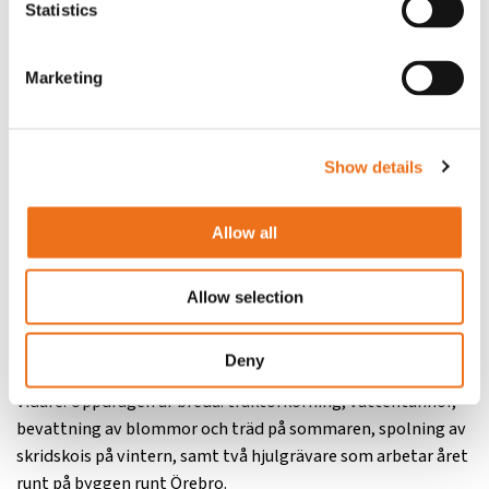
Statistics
Marketing
Show details
Tre generationer i ryggen
Allow all
Gerhards Maskin och Entreprenad har rötter från
femtiotalet, då traktorer, bland annat Nuffield, såldes av
grundarens farfar. Nästa generation drev Maskincentralen
Allow selection
utanför Örebro.
Deny
I dag är det tredje generationen som driver verksamheten
vidare. Uppdragen är breda: traktorkörning, vattentunnor,
bevattning av blommor och träd på sommaren, spolning av
skridskois på vintern, samt två hjulgrävare som arbetar året
runt på byggen runt Örebro.