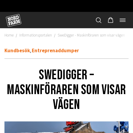
Öppn
Hoppa
navi
till
Home
Informationsportalen
SweDigger - Maskinföraren som visar vägen
/
/
innehåll
Kundbesök
Entreprenaddumper
,
SWEDIGGER –
MASKINFÖRAREN SOM VISAR
VÄGEN
"