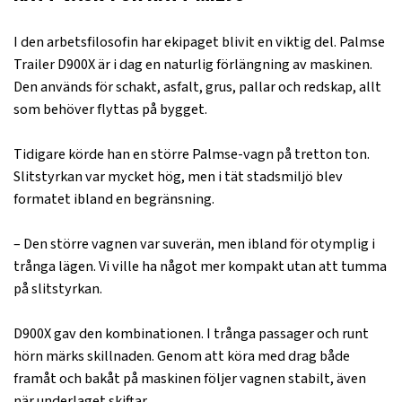
I den arbetsfilosofin har ekipaget blivit en viktig del. Palmse
Trailer D900X är i dag en naturlig förlängning av maskinen.
Den används för schakt, asfalt, grus, pallar och redskap, allt
som behöver flyttas på bygget.
Tidigare körde han en större Palmse-vagn på tretton ton.
Slitstyrkan var mycket hög, men i tät stadsmiljö blev
formatet ibland en begränsning.
– Den större vagnen var suverän, men ibland för otymplig i
trånga lägen. Vi ville ha något mer kompakt utan att tumma
på slitstyrkan.
D900X gav den kombinationen. I trånga passager och runt
hörn märks skillnaden. Genom att köra med drag både
framåt och bakåt på maskinen följer vagnen stabilt, även
när underlaget skiftar.