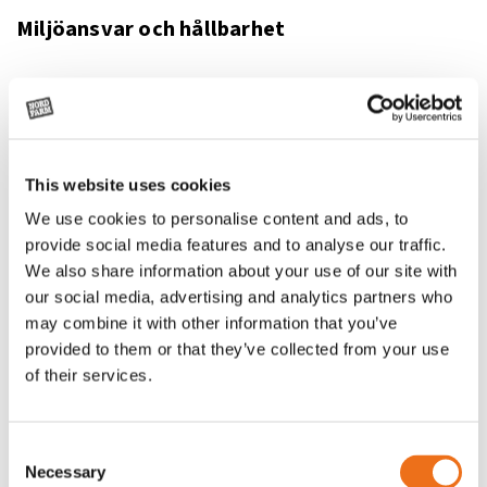
Miljöansvar och hållbarhet
Agronic binder sig vid miljöledningssystemet genom att
skapa förutsättningar och resurser för
miljöskyddsverksamhet i alla verksamhets- och
tillverkningsfaser. Företaget strävar efter att utveckla sin
This website uses cookies
verksamhet och säkerställa att alla intressegrupper är
We use cookies to personalise content and ads, to
nöjda. Genom att fokusera på hållbarhet och miljöansvar,
provide social media features and to analyse our traffic.
bidrar Agronic till att minska lantbrukets miljöpåverkan och
We also share information about your use of our site with
främja en mer hållbar framtid.
our social media, advertising and analytics partners who
may combine it with other information that you’ve
Samarbetet med Nordfarm
provided to them or that they’ve collected from your use
of their services.
Agronic har ett nära samarbete med oss på Nordfarm.
Tillsammans har vi utvecklat och lanserat flera innovativa
produkter, inklusive den nya Agronic HXA II
Consent
flytgödselspridaren. Denna vagn kombinerar funktioner som
Necessary
Selection