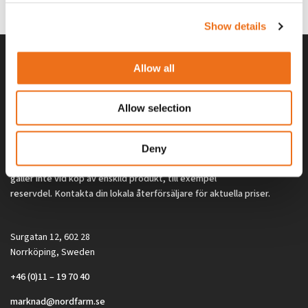
Show details
Allow all
Allow selection
Deny
Alla priser på tillbehör och tillval gäller vid köp av ny maskin. Priserna
gäller inte vid köp av enskild produkt, till exempel
reservdel. Kontakta din lokala återförsäljare för aktuella priser.
Surgatan 12, 602 28
Norrköping, Sweden
+46 (0)11 – 19 70 40
marknad@nordfarm.se