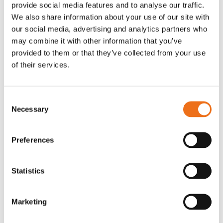
aktør med aktiviteter i…
sektor, både nationellt och
verksamhet 
provide social media features and to analyse our traffic.
internationellt.
länder.
We also share information about your use of our site with
our social media, advertising and analytics partners who
Läs mer
may combine it with other information that you’ve
Läs mer
Läs mer
provided to them or that they’ve collected from your use
of their services.
Consent
Necessary
Selection
Preferences
Statistics
Marketing