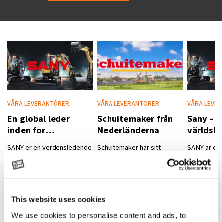
VÅRA LEVERANTÖRER
VÅRA LEVERANTÖRER
VÅRA LEVE
En global leder
Schuitemaker från
Sany –
inden for
Nederländerna
världsl
maskinproduktion
grävmask
SANY er en verdensledende
Schuitemaker har sitt
SANY är en
are
producent af maskiner og
ursprung i Nederländerna.
tillverkare
udstyr til bygge- og
Företaget grundades 1919
utrustning 
anlægssektoren.
och har sedan dess
anläggning
Virksomheden blev
utvecklat sin verksamhet för
Företaget 
This website uses cookies
grundlagt i 1989 og har siden
att möta behoven inom
och har seda
udviklet sig til en global
jordbruks- och offentlig
att bli en g
We use cookies to personalise content and ads, to