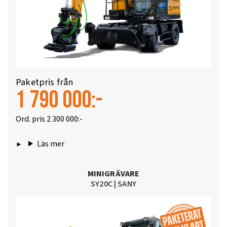
Paketpris från
1 7
90 000:-
Ord. pris 2 300 000:-
Läs mer
MINIGRÄVARE
SY20C | SANY