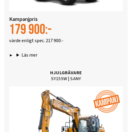
Kampanjpris
179 900:-
värde enligt spec. 217 900:-
Läs mer
HJULGRÄVARE
SY155W
|
SANY