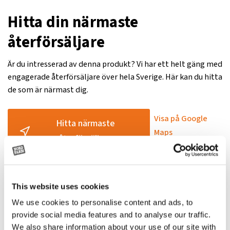
Längd
560 mm
Bredd
682 mm
Hitta din närmaste
Höjd
406 mm
återförsäljare
Bredd på dysa
218 mm
Rotationsvinkel
235°
Är du intresserad av denna produkt? Vi har ett helt gäng med
Vikt
85 kg
engagerade återförsäljare över hela Sverige. Här kan du hitta
de som är närmast dig.
Visa på Google
Hitta närmaste
Maps
återförsäljare
This website uses cookies
We use cookies to personalise content and ads, to
provide social media features and to analyse our traffic.
We also share information about your use of our site with