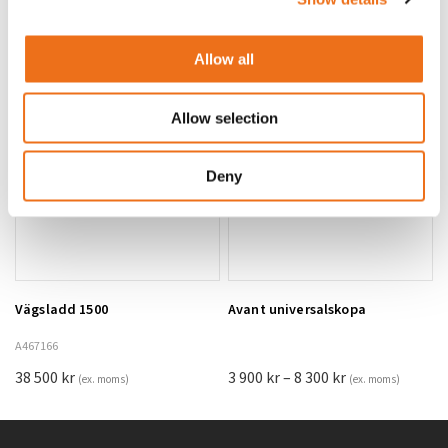
6 I lager
6 I lager
17 500
kr
5 800
kr
(ex. moms)
(ex. moms)
Allow all
Allow selection
Deny
Vägsladd 1500
Avant universalskopa
Lägg till i varukorg
A467166
Prisintervall:
38 500
kr
3 900
kr
–
8 300
kr
(ex. moms)
(ex. moms)
3
900 kr
till
8