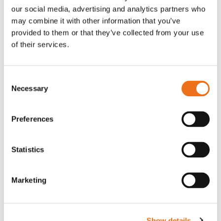
Relaterade
our social media, advertising and analytics partners who
produkter
may combine it with other information that you’ve
provided to them or that they’ve collected from your use
of their services.
Consent
Necessary
Selection
Preferences
Statistics
Marketing
Pallgafflar hyudrauliska 1100
Pallgafflar mekaniska 1100
Lägg till i varukorg
SE500268
SE500005
Show details