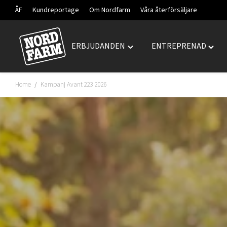
ÅF
Kundreportage
Om Nordfarm
Våra återförsäljare
ERBJUDANDEN
ENTREPRENAD
Hoppa
Toggle
Togg
till
"ERBJUDANDEN"
"ENT
innehåll
menu
menu
Home
Kampanj Avant 223 2026
/