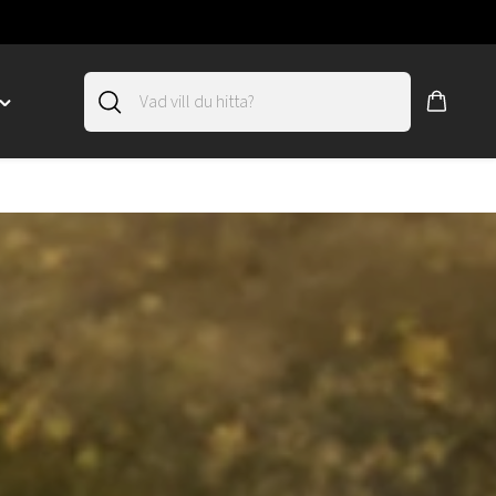
Toggle
"SLIRSKYDD"
menu
"