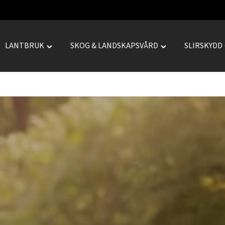
LANTBRUK
SKOG & LANDSKAPSVÅRD
SLIRSKYDD
le
Toggle
Toggle
REPRENAD"
"LANTBRUK"
"SKOG
menu
&
LANDSKAPSVÅRD
menu