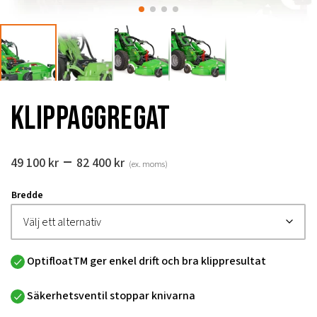
Klippaggregat
Prisintervall:
–
49 100
kr
82 400
kr
(ex. moms)
49
100 kr
Bredde
till
82
400 kr
OptifloatTM ger enkel drift och bra klippresultat
Säkerhetsventil stoppar knivarna