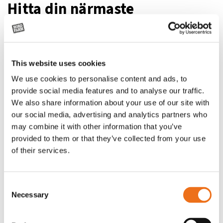
Knivar
2 st
3 st
3
Hitta din närmaste
Stubbhöjd
25-100 mm
25-100 mm
2
återförsäljare
Höjd
450 mm
5
Vikt
170 kg
285 kg
3
Är du intresserad av denna produkt? Vi har ett helt gäng med
Art.nr
A35965
A37548
A
engagerade återförsäljare över hela Sverige. Här kan du hitta
This website uses cookies
de som är närmast dig.
We use cookies to personalise content and ads, to
provide social media features and to analyse our traffic.
Visa på Google
We also share information about your use of our site with
Hitta närmaste
Maps
our social media, advertising and analytics partners who
återförsäljare
may combine it with other information that you’ve
provided to them or that they’ve collected from your use
of their services.
Consent
Necessary
Selection
Relaterade