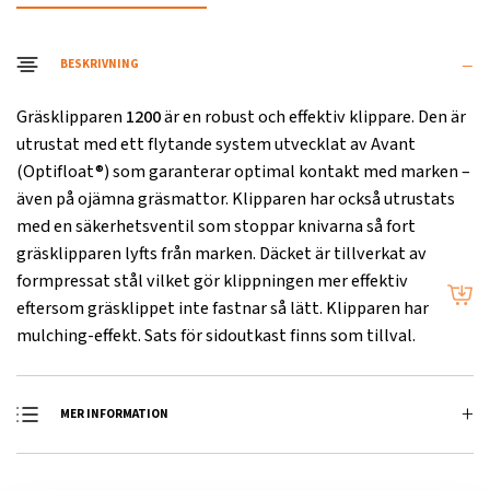
BESKRIVNING
Gräsklipparen
1200
är en robust och effektiv klippare. Den är
utrustat med ett flytande system utvecklat av Avant
(Optifloat®) som garanterar optimal kontakt med marken –
även på ojämna gräsmattor. Klipparen har också utrustats
med en säkerhetsventil som stoppar knivarna så fort
gräsklipparen lyfts från marken. Däcket är tillverkat av
formpressat stål vilket gör klippningen mer effektiv
eftersom gräsklippet inte fastnar så lätt. Klipparen har
mulching-effekt. Sats för sidoutkast finns som tillval.
MER INFORMATION
Arbetsbredd
1200 mm
1500 mm
1