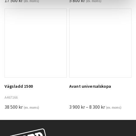
17 500
kr
5 800
kr
(ex. moms)
(ex. moms)
Vägsladd 1500
Avant universalskopa
Lägg till i varukorg
A467166
Prisintervall:
38 500
kr
3 900
kr
–
8 300
kr
(ex. moms)
(ex. moms)
3
900 kr
till
8
300 kr