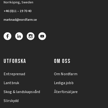
Norrköping, Sweden
+46 (0)11 – 19 70 40
marknad@nordfarm.se
UTFORSKA
OM OSS
Entreprenad
Om Nordfarm
Lantbruk
Lediga jobb
Skog & landskapsvård
Återförsäljare
Slirskydd