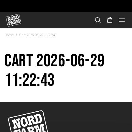
Öppn
Hoppa
navi
till
Home
Cart 2026-06-29 11:22:43
/
innehåll
Cart 2026-06-29
11:22:43
"