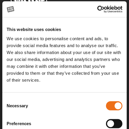
Alla priser på tillbehör och tillval gäller vid köp av ny maskin. Priserna
This website uses cookies
gäller inte vid köp av enskild produkt, till exempel
reservdel. Kontakta din lokala återförsäljare för aktuella priser.
We use cookies to personalise content and ads, to
provide social media features and to analyse our traffic.
We also share information about your use of our site with
Surgatan 12, 602 28
our social media, advertising and analytics partners who
Norrköping, Sweden
may combine it with other information that you’ve
+46 (0)11 – 19 70 40
provided to them or that they’ve collected from your use
of their services.
marknad@nordfarm.se
Consent
Necessary
Selection
Preferences