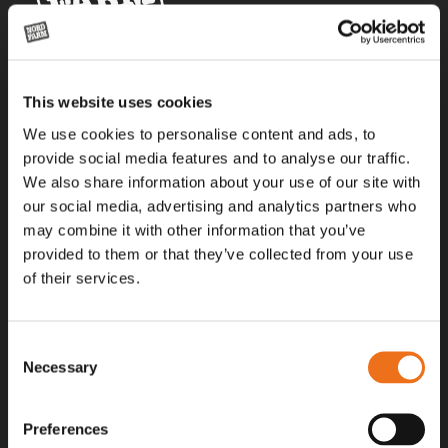
Alla priser på tillbehör och tillval gäller vid köp av ny maskin. Priserna
This website uses cookies
gäller inte vid köp av enskild produkt, till exempel
reservdel. Kontakta din lokala återförsäljare för aktuella priser.
We use cookies to personalise content and ads, to
provide social media features and to analyse our traffic.
We also share information about your use of our site with
Surgatan 12, 602 28
our social media, advertising and analytics partners who
Norrköping, Sweden
may combine it with other information that you’ve
+46 (0)11 – 19 70 40
provided to them or that they’ve collected from your use
of their services.
marknad@nordfarm.se
Consent
Necessary
Selection
Preferences