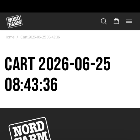
Öppn
Hoppa
navi
till
Home
Cart 2026-06-25 08:43:36
/
innehåll
Cart 2026-06-25
08:43:36
"