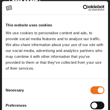
Alla priser på tillbehör och tillval gäller vid köp av ny maskin. Priserna
This website uses cookies
gäller inte vid köp av enskild produkt, till exempel
reservdel. Kontakta din lokala återförsäljare för aktuella priser.
We use cookies to personalise content and ads, to
provide social media features and to analyse our traffic.
We also share information about your use of our site with
Surgatan 12, 602 28
our social media, advertising and analytics partners who
Norrköping, Sweden
may combine it with other information that you’ve
+46 (0)11 – 19 70 40
provided to them or that they’ve collected from your use
of their services.
marknad@nordfarm.se
Consent
Necessary
Selection
Preferences