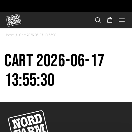
Öppn
Hoppa
navi
till
Home
Cart 2026-06-17 13:55:30
/
innehåll
Cart 2026-06-17
13:55:30
"