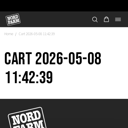
Öppn
Hoppa
navi
till
Home
Cart 2026-05-08 11:42:39
/
innehåll
Cart 2026-05-08
11:42:39
"