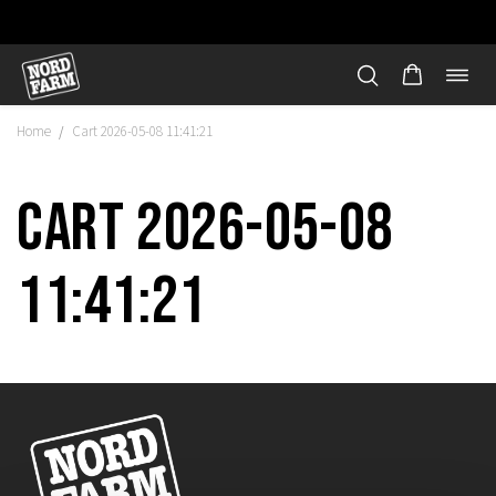
Öppn
Hoppa
navi
till
Home
Cart 2026-05-08 11:41:21
/
innehåll
Cart 2026-05-08
11:41:21
"