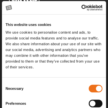
Alla priser på tillbehör och tillval gäller vid köp av ny maskin. Priserna
This website uses cookies
gäller inte vid köp av enskild produkt, till exempel
reservdel. Kontakta din lokala återförsäljare för aktuella priser.
We use cookies to personalise content and ads, to
provide social media features and to analyse our traffic.
We also share information about your use of our site with
Surgatan 12, 602 28
our social media, advertising and analytics partners who
Norrköping, Sweden
may combine it with other information that you’ve
+46 (0)11 – 19 70 40
provided to them or that they’ve collected from your use
of their services.
marknad@nordfarm.se
Consent
Necessary
Selection
Preferences