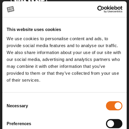
Alla priser på tillbehör och tillval gäller vid köp av ny maskin. Priserna
This website uses cookies
gäller inte vid köp av enskild produkt, till exempel
reservdel. Kontakta din lokala återförsäljare för aktuella priser.
We use cookies to personalise content and ads, to
provide social media features and to analyse our traffic.
We also share information about your use of our site with
Surgatan 12, 602 28
our social media, advertising and analytics partners who
Norrköping, Sweden
may combine it with other information that you’ve
+46 (0)11 – 19 70 40
provided to them or that they’ve collected from your use
of their services.
marknad@nordfarm.se
Consent
Necessary
Selection
Preferences