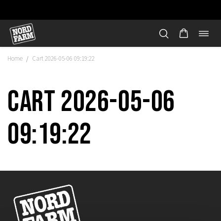
Öppn
Hoppa
navi
till
Home
Cart 2026-05-06 09:19:22
/
innehåll
Cart 2026-05-06
09:19:22
"