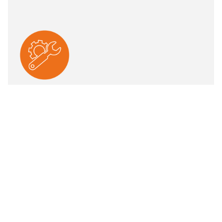
SERVICE & RESERVEDELE
Med et landsdækkende servicenet og stærk
europæisk tilstedeværelse får du hurtig support, når
det behøves. Vores teknikere håndterer både
forebyggende vedligehold og akutte opgaver for
maksimal oppetid.
SANY har omfattende reservedelsforsyning i Europa,
inklusive lager i Sverige. Det sikrer hurtige leverancer,