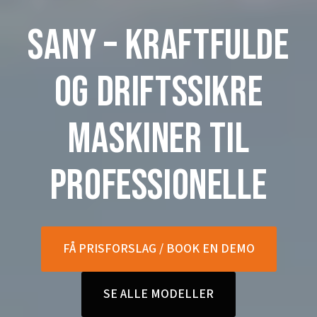
Sany –
kraftfulde
og driftssikre
maskiner
til
professionelle
FÅ PRISFORSLAG / BOOK EN DEMO
SE ALLE MODELLER