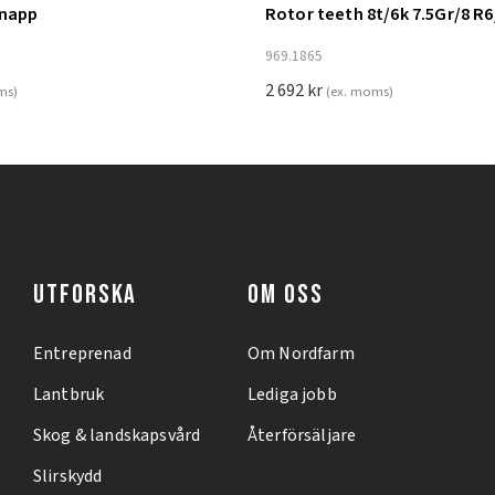
knapp
Rotor teeth 8t/6k 7.5Gr/8 R6
ill i varukorg
Lägg till i varukorg
969.1865
2 692
kr
ms)
(ex. moms)
UTFORSKA
OM OSS
Entreprenad
Om Nordfarm
Lantbruk
Lediga jobb
Skog & landskapsvård
Återförsäljare
Slirskydd