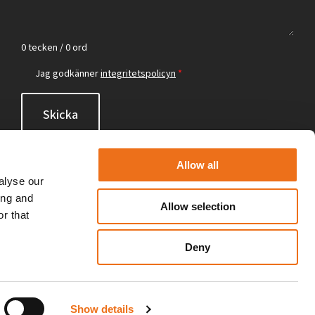
0 tecken / 0 ord
Jag godkänner
integritetspolicyn
*
Skicka
Allow all
alyse our
ing and
Allow selection
r that
Deny
Show details