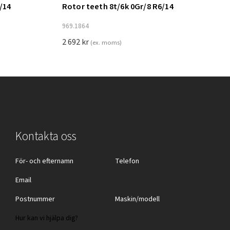
/14
Rotor teeth 8t/6k 0Gr/8 R6/14
Lägg till i varukorg
969.1864
2 692
kr
(ex. moms)
Kontakta oss