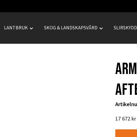
LANTBRUK
SKOG & LANDSKAPSVÅRD
SLIRSKYD
le
Toggle
Toggle
REPRENAD"
"LANTBRUK"
"SKOG
u
menu
&
LANDSKAPSVÅRD
Arm
menu
Aft
Artikeln
17 672
kr