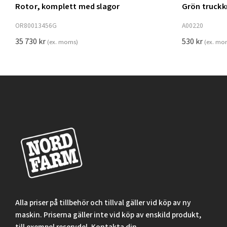
Rotor, komplett med slagor
Grön truck
Lägg t
OR80013456G
A00220
35 730
kr
530
kr
(ex. moms)
(ex. mo
Alla priser på tillbehör och tillval gäller vid köp av ny
maskin. Priserna gäller inte vid köp av enskild produkt,
till exempel reservdel. Kontakta din