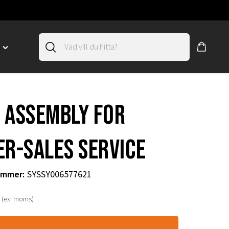
D
Toggle
"SLIRSKYDD"
menu
"
 Assembly for
er-sales Service
ummer
:
SYSSY006577621
(ex. moms)