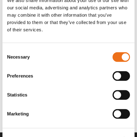
We also share information about your use of our site with
OR80013456G
A00220
our social media, advertising and analytics partners who
35 730
kr
530
kr
(ex. moms)
(ex. moms)
may combine it with other information that you’ve
provided to them or that they’ve collected from your use
of their services.
Consent
Necessary
Selection
Preferences
Statistics
Rotor teeth 8t/6k 7.5Gr/8 R6/14
Rotor teeth 8t/6k 0Gr/8 R6/14
Lägg till i varukorg
969.1865
969.1864
Marketing
2 692
kr
2 692
kr
(ex. moms)
(ex. moms)