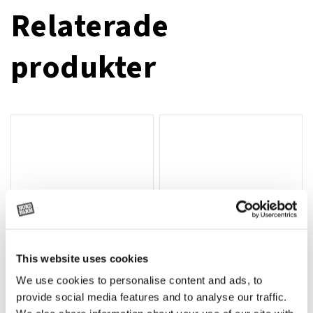
Relaterade
produkter
This website uses cookies
We use cookies to personalise content and ads, to
Rotor, komplett med slagor
Grön truckknapp
Lägg till i varukorg
provide social media features and to analyse our traffic.