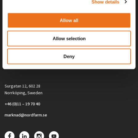
Show details
Allow all
Allow selection
Alla priser på tillbehör och tillval gäller vid köp av ny maskin. Priserna
Deny
gäller inte vid köp av enskild produkt, till exempel
reservdel. Kontakta din lokala återförsäljare för aktuella priser.
Surgatan 12, 602 28
Norrköping, Sweden
+46 (0)11 – 19 70 40
marknad@nordfarm.se