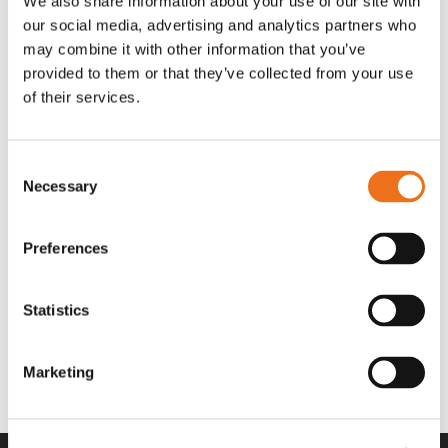
We also share information about your use of our site with
OR80013456G
A00220
our social media, advertising and analytics partners who
35 730
kr
530
kr
(ex. moms)
(ex. moms)
may combine it with other information that you’ve
provided to them or that they’ve collected from your use
of their services.
Consent
Necessary
Selection
Preferences
Statistics
Rotor teeth 8t/6k 7.5Gr/8 R6/14
Rotor teeth 8t/6k 0Gr/8 R6/14
Lägg till i varukorg
969.1865
969.1864
Marketing
2 692
kr
2 692
kr
(ex. moms)
(ex. moms)