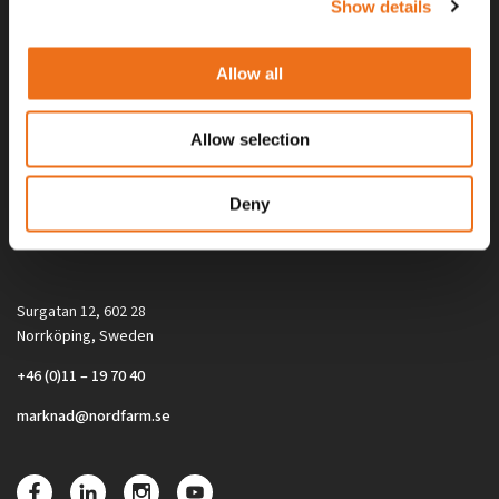
Show details
Allow all
Allow selection
Alla priser på tillbehör och tillval gäller vid köp av ny maskin. Priserna
Deny
gäller inte vid köp av enskild produkt, till exempel
reservdel. Kontakta din lokala återförsäljare för aktuella priser.
Surgatan 12, 602 28
Norrköping, Sweden
+46 (0)11 – 19 70 40
marknad@nordfarm.se