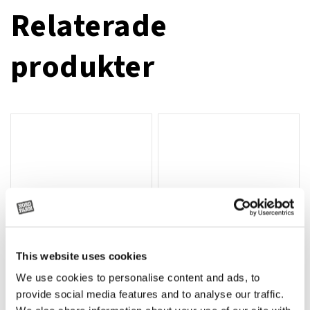
Relaterade
produkter
This website uses cookies
We use cookies to personalise content and ads, to
Rotor, komplett med slagor
Grön truckknapp
Lägg till i varukorg
provide social media features and to analyse our traffic.