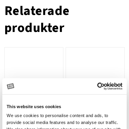
Relaterade
produkter
This website uses cookies
We use cookies to personalise content and ads, to
Rotor, komplett med slagor
Grön truckknapp
Lägg till i varukorg
provide social media features and to analyse our traffic.