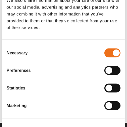
We also share information about your use of our site with
OR80013456G
A00220
our social media, advertising and analytics partners who
35 730
kr
530
kr
(ex. moms)
(ex. moms)
may combine it with other information that you’ve
provided to them or that they’ve collected from your use
of their services.
Consent
Necessary
Selection
Preferences
Statistics
Rotor teeth 8t/6k 7.5Gr/8 R6/14
Rotor teeth 8t/6k 0Gr/8 R6/14
Lägg till i varukorg
969.1865
969.1864
Marketing
2 692
kr
2 692
kr
(ex. moms)
(ex. moms)