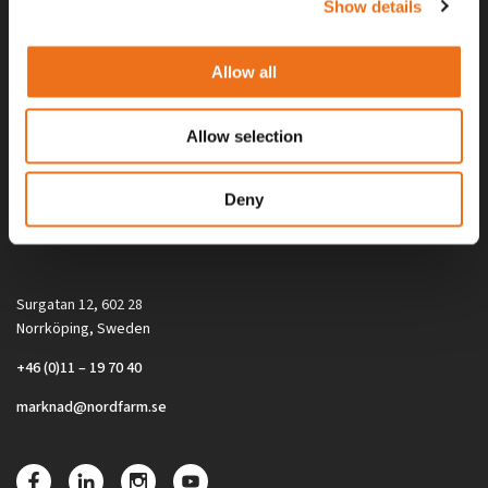
Show details
Allow all
Allow selection
Alla priser på tillbehör och tillval gäller vid köp av ny maskin. Priserna
Deny
gäller inte vid köp av enskild produkt, till exempel
reservdel. Kontakta din lokala återförsäljare för aktuella priser.
Surgatan 12, 602 28
Norrköping, Sweden
+46 (0)11 – 19 70 40
marknad@nordfarm.se