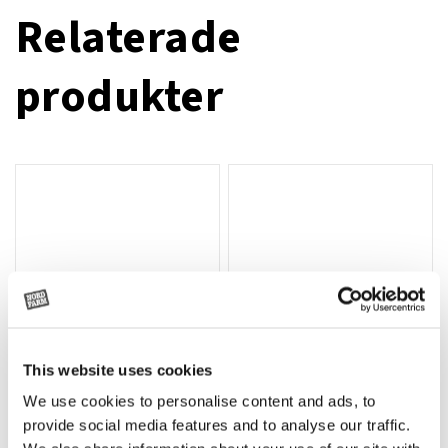
Relaterade
produkter
This website uses cookies
We use cookies to personalise content and ads, to
Rotor, komplett med slagor
Grön truckknapp
Lägg till i varukorg
provide social media features and to analyse our traffic.