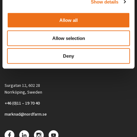
Show details
Allow all
Allow selection
Alla priser på tillbehör och tillval gäller vid köp av ny maskin. Priserna
Deny
gäller inte vid köp av enskild produkt, till exempel
reservdel. Kontakta din lokala återförsäljare för aktuella priser.
Surgatan 12, 602 28
Norrköping, Sweden
+46 (0)11 – 19 70 40
marknad@nordfarm.se