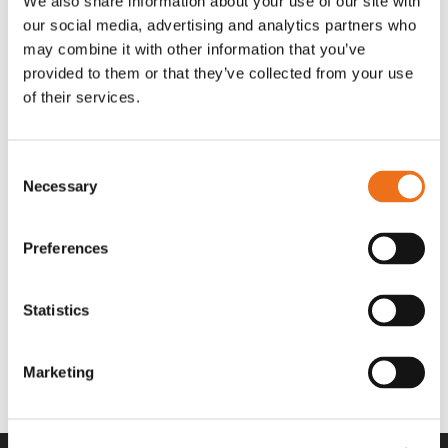
We also share information about your use of our site with
OR80013456G
A00220
our social media, advertising and analytics partners who
35 730
kr
530
kr
(ex. moms)
(ex. moms)
may combine it with other information that you’ve
provided to them or that they’ve collected from your use
of their services.
Consent
Necessary
Selection
Preferences
Statistics
Rotor teeth 8t/6k 7.5Gr/8 R6/14
Rotor teeth 8t/6k 0Gr/8 R6/14
Lägg till i varukorg
969.1865
969.1864
Marketing
2 692
kr
2 692
kr
(ex. moms)
(ex. moms)