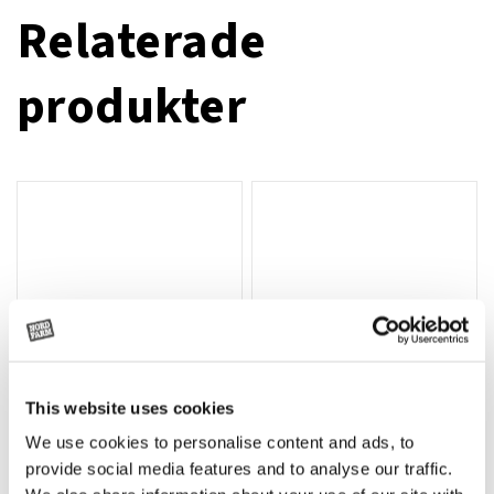
Relaterade
produkter
This website uses cookies
We use cookies to personalise content and ads, to
Rotor, komplett med slagor
Grön truckknapp
Lägg till i varukorg
provide social media features and to analyse our traffic.