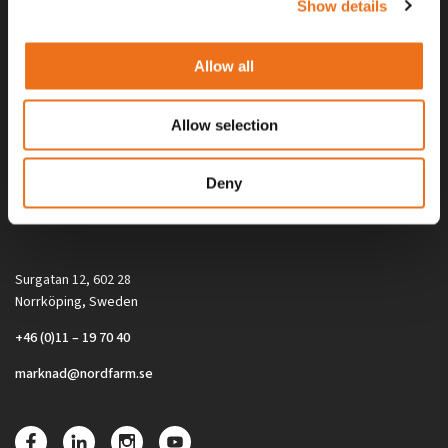
Show details
Allow all
Allow selection
Alla priser på tillbehör och tillval gäller vid köp av ny maskin. Priserna
Deny
gäller inte vid köp av enskild produkt, till exempel
reservdel. Kontakta din lokala återförsäljare för aktuella priser.
Surgatan 12, 602 28
Norrköping, Sweden
+46 (0)11 – 19 70 40
marknad@nordfarm.se