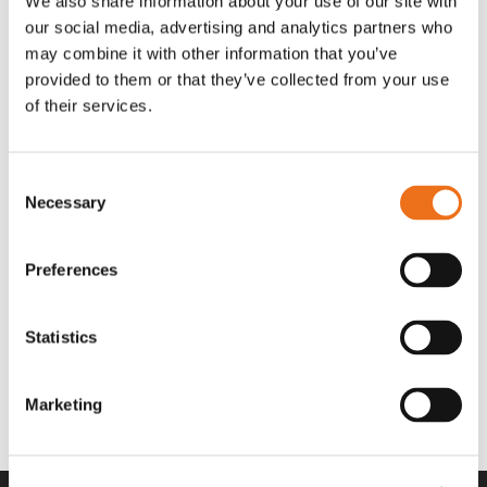
We also share information about your use of our site with
OR80013456G
A00220
our social media, advertising and analytics partners who
35 730
kr
530
kr
(ex. moms)
(ex. moms)
may combine it with other information that you’ve
provided to them or that they’ve collected from your use
of their services.
Consent
Necessary
Selection
Preferences
Statistics
Rotor teeth 8t/6k 7.5Gr/8 R6/14
Rotor teeth 8t/6k 0Gr/8 R6/14
Lägg till i varukorg
969.1865
969.1864
Marketing
2 692
kr
2 692
kr
(ex. moms)
(ex. moms)