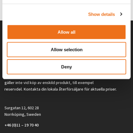
0
kr
2 692
kr
(ex. moms)
(ex. moms)
Show details
Allow all
Allow selection
Deny
Alla priser på tillbehör och tillval gäller vid köp av ny maskin. Priserna
gäller inte vid köp av enskild produkt, till exempel
reservdel. Kontakta din lokala återförsäljare för aktuella priser.
Surgatan 12, 602 28
Norrköping, Sweden
+46 (0)11 – 19 70 40