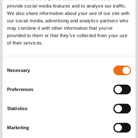
provide social media features and to analyse our traffic.
Rotor, komplett med slagor
Grön truckknapp
Lägg till i varukorg
We also share information about your use of our site with
our social media, advertising and analytics partners who
OR80013456G
A00220
may combine it with other information that you’ve
35 730
kr
530
kr
(ex. moms)
(ex. moms)
provided to them or that they’ve collected from your use
of their services.
Consent
Necessary
Selection
Preferences
Statistics
Excidor Spakstyrning inkl 4-
Rotor teeth 8t/6k 7.5Gr/8 R6/14
Lägg till i varukorg
finger spakställ
Marketing
969.1865
SYU00010