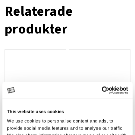
Relaterade
produkter
This website uses cookies
We use cookies to personalise content and ads, to
Rotor, komplett med slagor
Grön truckknapp
Lägg till i varukorg
provide social media features and to analyse our traffic.