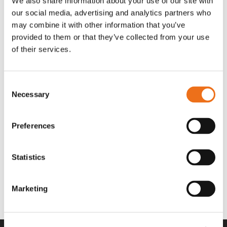
We also share information about your use of our site with
OR80013456G
A00220
our social media, advertising and analytics partners who
35 730
kr
530
kr
(ex. moms)
(ex. moms)
may combine it with other information that you’ve
provided to them or that they’ve collected from your use
of their services.
Consent
Necessary
Selection
Preferences
Statistics
Rotor teeth 8t/6k 7.5Gr/8 R6/14
Rotor teeth 8t/6k 0Gr/8 R6/14
Lägg till i varukorg
969.1865
969.1864
Marketing
2 692
kr
2 692
kr
(ex. moms)
(ex. moms)