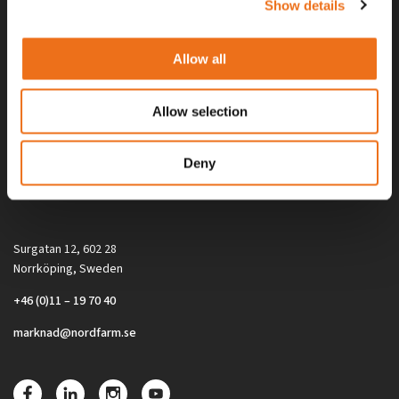
Show details
Allow all
Allow selection
Alla priser på tillbehör och tillval gäller vid köp av ny maskin. Priserna
Deny
gäller inte vid köp av enskild produkt, till exempel
reservdel. Kontakta din lokala återförsäljare för aktuella priser.
Surgatan 12, 602 28
Norrköping, Sweden
+46 (0)11 – 19 70 40
marknad@nordfarm.se