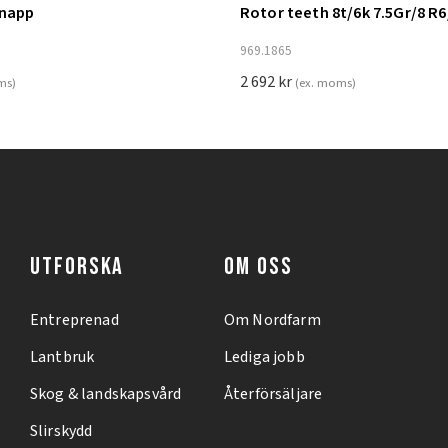
knapp
Rotor teeth 8t/6k 7.5Gr/8 R6
ill i varukorg
Lägg till i varukorg
969.1865
2 692
kr
ms)
(ex. moms)
UTFORSKA
OM OSS
Entreprenad
Om Nordfarm
Lantbruk
Lediga jobb
Skog & landskapsvård
Återförsäljare
Slirskydd