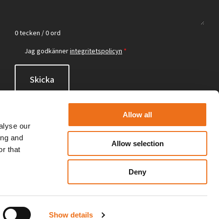
0 tecken / 0 ord
Jag godkänner
integritetspolicyn
*
Skicka
Allow all
alyse our
ing and
Allow selection
r that
Deny
Show details