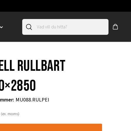
Toggle
"SLIRSKYDD"
menu
"
ell rullbart
0×2850
ummer
:
MU088.RULPEI
(ex. moms)