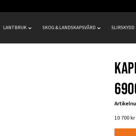
LANTBRUK
SKOG & LANDSKAPSVÅRD
SLIRSKYDD
le
Toggle
Toggle
REPRENAD"
"LANTBRUK"
"SKOG
menu
&
LANDSKAPSVÅRD
Kap
menu
690
Artikeln
10 700
kr