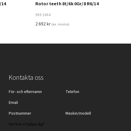
/14
Rotor teeth 8t/6k 0Gr/8 R6/14
Lägg till i varukorg
969.1864
2 692
kr
(ex. moms)
Kontakta oss