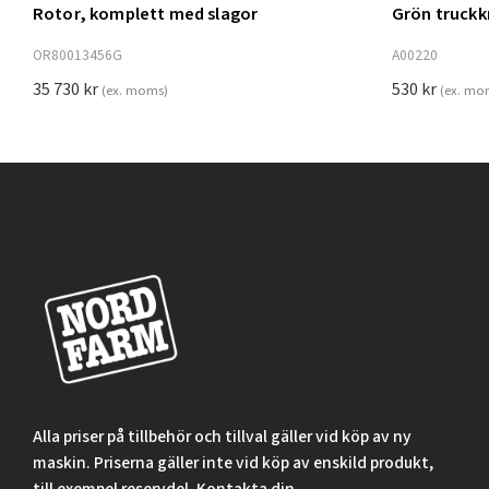
Rotor, komplett med slagor
Grön truck
Lägg t
OR80013456G
A00220
35 730
kr
530
kr
(ex. moms)
(ex. mo
Alla priser på tillbehör och tillval gäller vid köp av ny
maskin. Priserna gäller inte vid köp av enskild produkt,
till exempel reservdel. Kontakta din