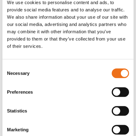
We use cookies to personalise content and ads, to
T-shirt Avant barn grön 92 cm
T-shirt Avant barn grön 104-110
provide social media features and to analyse our traffic.
Lägg till i varukorg
cm
We also share information about your use of our site with
G0007
our social media, advertising and analytics partners who
G0010
may combine it with other information that you’ve
90
kr
90
kr
(ex. moms)
(ex. moms)
provided to them or that they’ve collected from your use
of their services.
Consent
Necessary
Selection
Preferences
Statistics
T-shirt grå xl med
T-shirt svart 2xl med avant-
Lägg till i varukorg
Marketing
stämpellogotyp Avant
stämpellogotyp