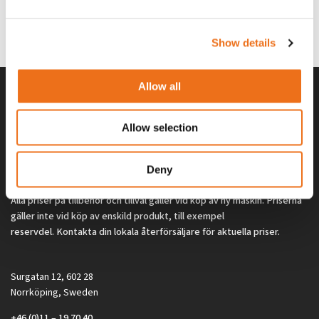
G0329
G0324
260
kr
260
kr
(ex. moms)
(ex. moms)
Show details
Allow all
Allow selection
Deny
Alla priser på tillbehör och tillval gäller vid köp av ny maskin. Priserna
gäller inte vid köp av enskild produkt, till exempel
reservdel. Kontakta din lokala återförsäljare för aktuella priser.
Surgatan 12, 602 28
Norrköping, Sweden
+46 (0)11 – 19 70 40