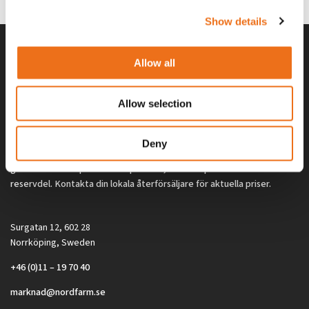
Show details
Allow all
Allow selection
Deny
Alla priser på tillbehör och tillval gäller vid köp av ny maskin. Priserna
gäller inte vid köp av enskild produkt, till exempel
reservdel. Kontakta din lokala återförsäljare för aktuella priser.
Surgatan 12, 602 28
Norrköping, Sweden
+46 (0)11 – 19 70 40
marknad@nordfarm.se