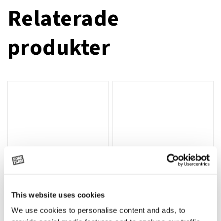
Relaterade
produkter
This website uses cookies
T-shirt Avant barn grön 92 cm
T-shirt Avant barn grön 104-110
Lägg till i varukorg
We use cookies to personalise content and ads, to
cm