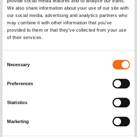
provide social media features and to analyse our traffic.
G0007
We also share information about your use of our site with
G0010
our social media, advertising and analytics partners who
90
kr
90
kr
(ex. moms)
(ex. moms)
may combine it with other information that you’ve
provided to them or that they’ve collected from your use
of their services.
Consent
Necessary
Selection
Preferences
Statistics
T-shirt grå xl med
T-shirt svart 2xl med avant-
Lägg till i varukorg
stämpellogotyp Avant
stämpellogotyp
Marketing
G0329
G0324
260
kr
260
kr
(ex. moms)
(ex. moms)