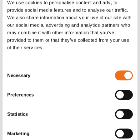
We use cookies to personalise content and ads, to
T-shirt Avant barn grön 92 cm
T-shirt Avant barn grön 104-110
provide social media features and to analyse our traffic.
Lägg till i varukorg
cm
We also share information about your use of our site with
G0007
our social media, advertising and analytics partners who
G0010
may combine it with other information that you’ve
90
kr
90
kr
(ex. moms)
(ex. moms)
provided to them or that they’ve collected from your use
of their services.
Consent
Necessary
Selection
Preferences
Statistics
T-shirt grå xl med
T-shirt svart 2xl med avant-
Lägg till i varukorg
Marketing
stämpellogotyp Avant
stämpellogotyp