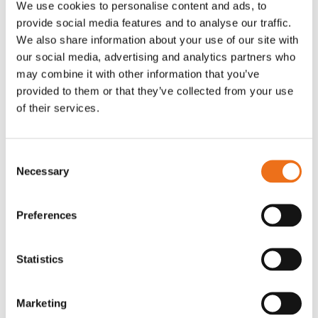
We use cookies to personalise content and ads, to
T-shirt Avant barn grön 92 cm
T-shirt Avant barn grön 104-110
provide social media features and to analyse our traffic.
Lägg till i varukorg
cm
We also share information about your use of our site with
G0007
our social media, advertising and analytics partners who
G0010
may combine it with other information that you’ve
90
kr
90
kr
(ex. moms)
(ex. moms)
provided to them or that they’ve collected from your use
of their services.
Consent
Necessary
Selection
Preferences
Statistics
T-shirt grå xl med
T-shirt svart 2xl med avant-
Lägg till i varukorg
Marketing
stämpellogotyp Avant
stämpellogotyp