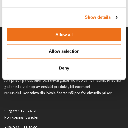
G0329
G0324
260
kr
260
kr
(ex. moms)
(ex. moms)
Show details
Allow all
Allow selection
Deny
Alla priser på tillbehör och tillval gäller vid köp av ny maskin. Priserna
gäller inte vid köp av enskild produkt, till exempel
reservdel. Kontakta din lokala återförsäljare för aktuella priser.
Surgatan 12, 602 28
Norrköping, Sweden
+46 (0)11 – 19 70 40