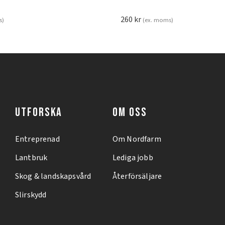
260
kr
s)
(ex. moms)
UTFORSKA
OM OSS
Entreprenad
Om Nordfarm
Lantbruk
Lediga jobb
Skog & landskapsvård
Återförsäljare
Slirskydd