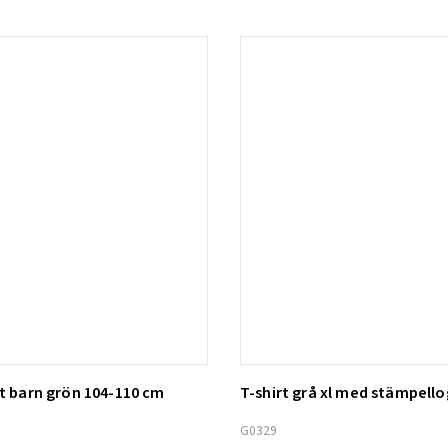
nt barn grön 104-110 cm
T-shirt grå xl med stämpell
ill i varukorg
Lägg till i varukorg
G0329