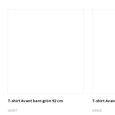
T-shirt Avant barn grön 92 cm
T-shirt Ava
Lägg t
G0007
G0010