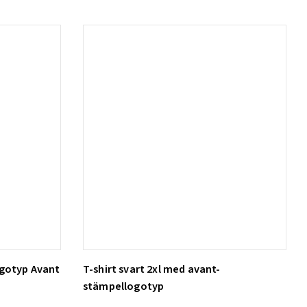
ogotyp Avant
T-shirt svart 2xl med avant-
Lägg till i varukorg
stämpellogotyp