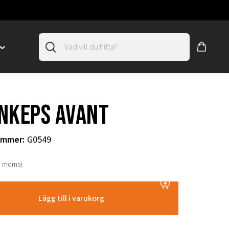
Toggle
"SLIRSKYDD"
menu
"
nkeps Avant
ummer
:
G0549
. moms)
Lägg till i varukorg