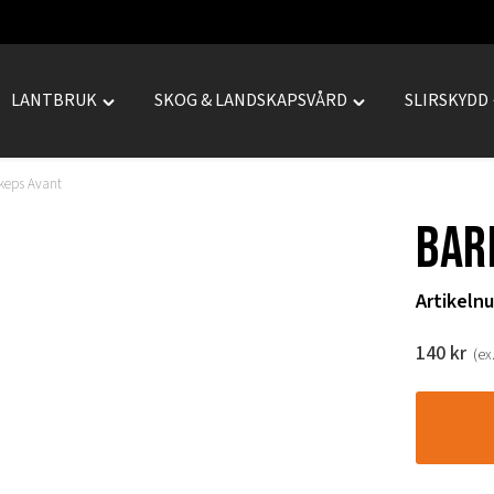
LANTBRUK
SKOG & LANDSKAPSVÅRD
SLIRSKYDD
le
Toggle
Toggle
REPRENAD"
"LANTBRUK"
"SKOG
menu
&
keps Avant
LANDSKAPSVÅRD
Bar
menu
Artikeln
140
kr
(ex