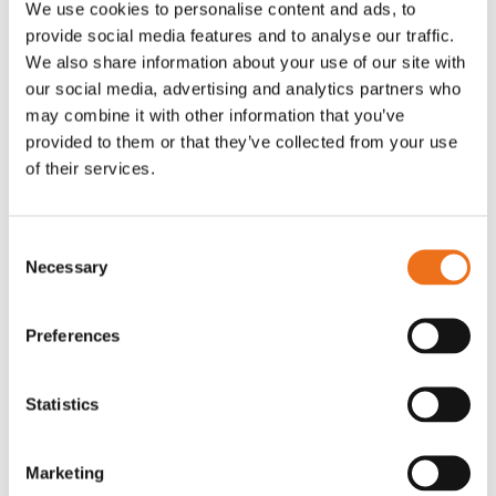
We use cookies to personalise content and ads, to
T-shirt Avant barn grön 92 cm
T-shirt Avant barn grön 104-110
provide social media features and to analyse our traffic.
Lägg till i varukorg
cm
We also share information about your use of our site with
G0007
our social media, advertising and analytics partners who
G0010
may combine it with other information that you’ve
90
kr
90
kr
(ex. moms)
(ex. moms)
provided to them or that they’ve collected from your use
of their services.
Consent
Necessary
Selection
Preferences
Statistics
T-shirt grå xl med
T-shirt svart 2xl med avant-
Lägg till i varukorg
Marketing
stämpellogotyp Avant
stämpellogotyp