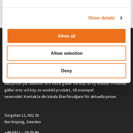
G0329
G0324
260
kr
260
kr
(ex. moms)
(ex. moms)
Show details
Allow all
Allow selection
Deny
Alla priser på tillbehör och tillval gäller vid köp av ny maskin. Priserna
gäller inte vid köp av enskild produkt, till exempel
reservdel. Kontakta din lokala återförsäljare för aktuella priser.
Surgatan 12, 602 28
Norrköping, Sweden
+46 (0)11 – 19 70 40