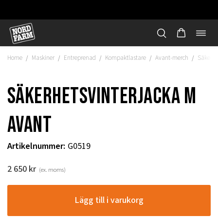
Öppn
Hoppa
navi
till
Home
Maskiner
Entreprenad
Kompaktlastare
Avant-merch
Säkerhe
/
/
/
/
/
innehåll
Säkerhetsvinterjacka m
Avant
Artikelnummer
:
G0519
2 650
kr
(ex. moms)
"
Lägg till i varukorg