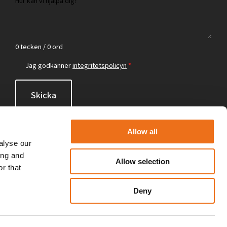
0 tecken / 0 ord
Jag godkänner
integritetspolicyn
*
Skicka
Allow all
alyse our
ing and
Allow selection
r that
Deny