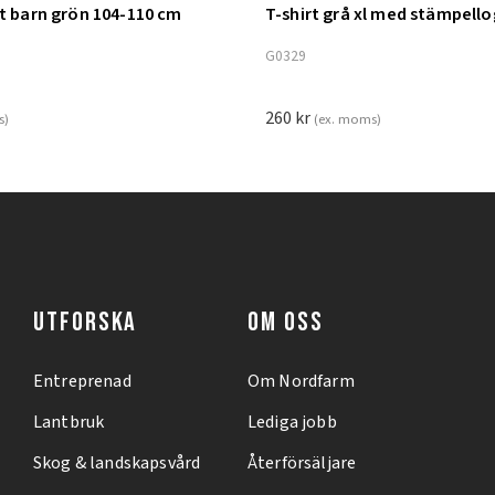
nt barn grön 104-110 cm
T-shirt grå xl med stämpell
ill i varukorg
Lägg till i varukorg
G0329
260
kr
s)
(ex. moms)
UTFORSKA
OM OSS
Entreprenad
Om Nordfarm
Lantbruk
Lediga jobb
Skog & landskapsvård
Återförsäljare