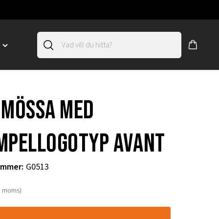
D
Toggle
"SLIRSKYDD"
menu
"
 mössa med
mpellogotyp Avant
ummer
:
G0513
. moms)