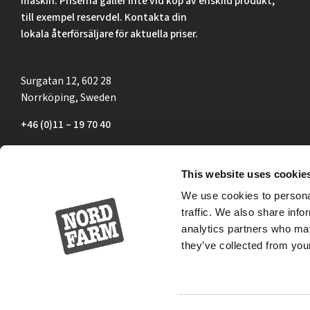
maskin. Priserna gäller inte vid köp av enskild produkt,
till exempel reservdel. Kontakta din
lokala återförsäljare för aktuella priser.
Surgatan 12, 602 28
Norrköping, Sweden
+46 (0)11 – 19 70 40
marknad@nordfarm.se
This website uses cookie
We use cookies to personal
traffic. We also share info
analytics partners who may
they’ve collected from your