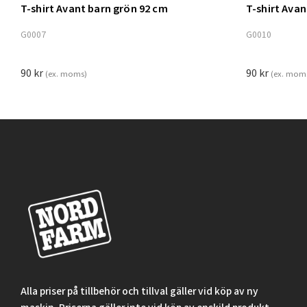
T-shirt Avant barn grön 92 cm
T-shirt Ava
Lägg t
G0007
G0010
90
kr
90
kr
(ex. moms)
(ex. mom
Alla priser på tillbehör och tillval gäller vid köp av ny