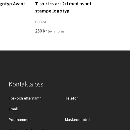
ogotyp Avant
T-shirt svart 2xl med avant-
Lägg till i varukorg
stämpellogotyp
G0324
260
kr
(ex. moms)
Kontakta oss