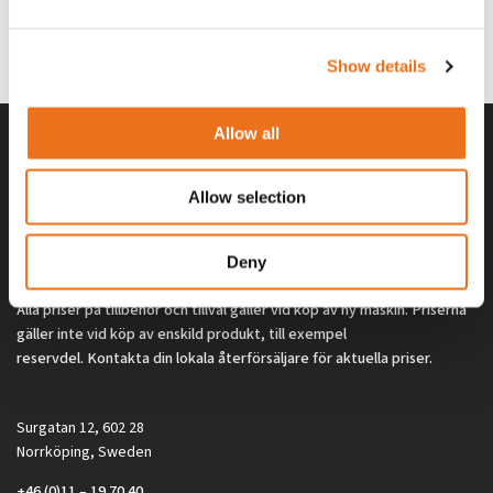
G0329
G0324
260
kr
260
kr
(ex. moms)
(ex. moms)
Show details
Allow all
Allow selection
Deny
Alla priser på tillbehör och tillval gäller vid köp av ny maskin. Priserna
gäller inte vid köp av enskild produkt, till exempel
reservdel. Kontakta din lokala återförsäljare för aktuella priser.
Surgatan 12, 602 28
Norrköping, Sweden
+46 (0)11 – 19 70 40