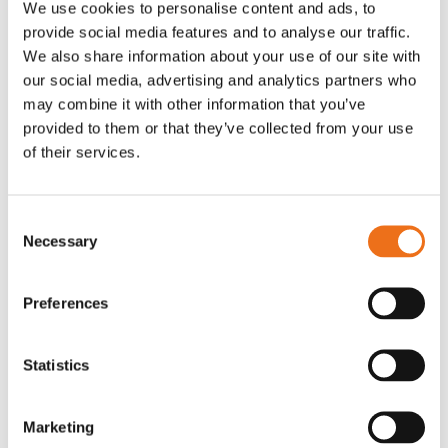
We use cookies to personalise content and ads, to
T-shirt Avant barn grön 92 cm
T-shirt Avant barn grön 104-110
provide social media features and to analyse our traffic.
Lägg till i varukorg
cm
We also share information about your use of our site with
G0007
our social media, advertising and analytics partners who
G0010
may combine it with other information that you’ve
90
kr
90
kr
(ex. moms)
(ex. moms)
provided to them or that they’ve collected from your use
of their services.
Consent
Necessary
Selection
Preferences
Statistics
T-shirt grå xl med
T-shirt svart 2xl med avant-
Lägg till i varukorg
Marketing
stämpellogotyp Avant
stämpellogotyp